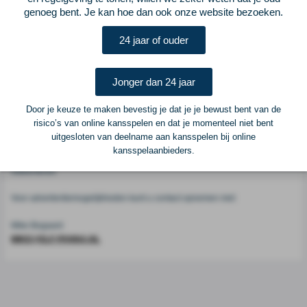
genoeg bent. Je kan hoe dan ook onze website bezoeken.
Voetbalcentraal
24 jaar of ouder
Voetbalcentraal is een merk van
ELF VOETBAL
Jonger dan 24 jaar
Postadres
ELF Voetbal
Door je keuze te maken bevestig je dat je je bewust bent van de
Postbus 6684
risico’s van online kansspelen en dat je momenteel niet bent
6503 GD Nijmegen
uitgesloten van deelname aan kansspelen bij online
kansspelaanbieders.
Adverteren
Voor advertentiemogelijkheden kunt u contact opnemen met:
Mike Bogaard
MIKE@ELF-PANNA.NL