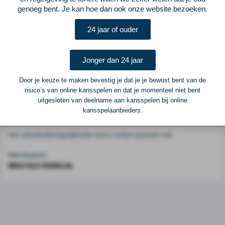
Voetbalcentraal
genoeg bent. Je kan hoe dan ook onze website bezoeken.
24 jaar of ouder
Voetbalcentraal is een merk van
ELF VOETBAL
Postadres
Jonger dan 24 jaar
ELF Voetbal
Postbus 6684
Door je keuze te maken bevestig je dat je je bewust bent van de
6503 GD Nijmegen
risico’s van online kansspelen en dat je momenteel niet bent
uitgesloten van deelname aan kansspelen bij online
kansspelaanbieders.
Adverteren
Voor advertentiemogelijkheden kunt u contact opnemen met:
Mike Bogaard
MIKE@ELF-PANNA.NL