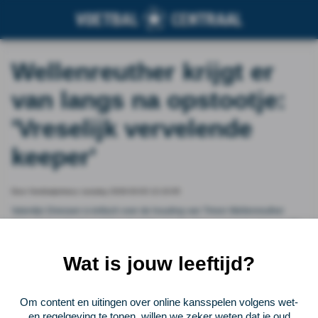
Wellenreuther krijgt er
van langs na opstootje:
'Vreselijk vervelende
keeper'
Door Voetbalprimeur, tuesday 2026-03-03 12:10:05
Valentijn Driessen is kritisch over de houding van Timon Wellenreuther
tijdens het opstootje met Anis Hadj Moussa ten tijde van het duel tussen FC
Twente en Feyenoord. In de Telegraaf-podcast Kick-off vertelt de
verslaggever van de krant de doelman erg vervelend te vinden.
Wat is jouw leeftijd?
Vorige
Lees verder bij Voetbalprimeur
Volgende
Om content en uitingen over online kansspelen volgens wet-
en regelgeving te tonen, willen we zeker weten dat je oud