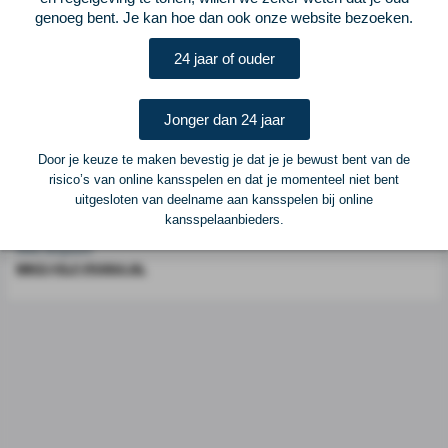
Voetbalcentraal is een merk van
ELF VOETBAL
genoeg bent. Je kan hoe dan ook onze website bezoeken.
Postadres
24 jaar of ouder
ELF Voetbal
Postbus 6684
6503 GD Nijmegen
Jonger dan 24 jaar
Door je keuze te maken bevestig je dat je je bewust bent van de
Adverteren
risico’s van online kansspelen en dat je momenteel niet bent
uitgesloten van deelname aan kansspelen bij online
Voor advertentiemogelijkheden kunt u contact opnemen met:
kansspelaanbieders.
Mike Bogaard
MIKE@ELF-PANNA.NL