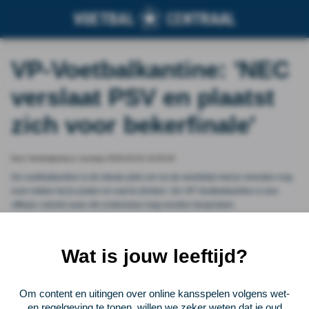
VP-Voetbalkantine: 'NEC
verslaat PSV en plaatst
zich voor bekerfinale'
Door Voetbalprimeur, tuesday 2026-03-03 16:00:05
De voetbalkantine is de ideale plek om na de wedstrijd met je vrienden nog
even lekker bij te praten en wat te drinken. De VP-Voetbalkantine is een
offtopic rubriek waar elk onderwerp mag worden besproken.
Vorige
Lees verder bij Voetbalprimeur
Volgende
Wat is jouw leeftijd?
Voetbalcentraal
Om content en uitingen over online kansspelen volgens wet-
en regelgeving te tonen, willen we zeker weten dat je oud