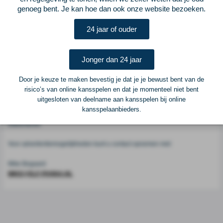
genoeg bent. Je kan hoe dan ook onze website bezoeken.
Voetbalcentraal
24 jaar of ouder
Voetbalcentraal is een merk van
ELF VOETBAL
Jonger dan 24 jaar
Postadres
ELF Voetbal
Door je keuze te maken bevestig je dat je je bewust bent van de
Postbus 6684
risico’s van online kansspelen en dat je momenteel niet bent
6503 GD Nijmegen
uitgesloten van deelname aan kansspelen bij online
kansspelaanbieders.
Adverteren
Voor advertentiemogelijkheden kunt u contact opnemen met:
Mike Bogaard
MIKE@ELF-PANNA.NL