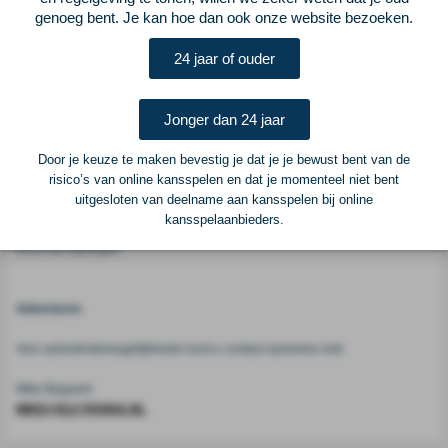
genoeg bent. Je kan hoe dan ook onze website bezoeken.
Vorige
Lees verder bij ELFvoetbal
Volgende
24 jaar of ouder
Voetbalcentraal
Jonger dan 24 jaar
Voetbalcentraal is een merk van
ELF VOETBAL
Door je keuze te maken bevestig je dat je je bewust bent van de
risico’s van online kansspelen en dat je momenteel niet bent
Postadres
uitgesloten van deelname aan kansspelen bij online
ELF Voetbal
kansspelaanbieders.
Postbus 6684
6503 GD Nijmegen
Adverteren
Voor advertentiemogelijkheden kunt u contact opnemen met:
Mike Bogaard
MIKE@ELF-PANNA.NL