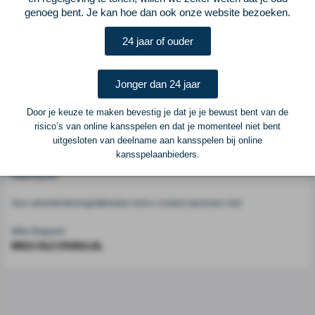
genoeg bent. Je kan hoe dan ook onze website bezoeken.
Voetbalcentraal
24 jaar of ouder
Voetbalcentraal is een merk van
ELF VOETBAL
Jonger dan 24 jaar
Postadres
ELF Voetbal
Door je keuze te maken bevestig je dat je je bewust bent van de
Postbus 6684
risico’s van online kansspelen en dat je momenteel niet bent
6503 GD Nijmegen
uitgesloten van deelname aan kansspelen bij online
kansspelaanbieders.
Adverteren
Voor advertentiemogelijkheden kunt u contact opnemen met:
Mike Bogaard
MIKE@ELF-PANNA.NL