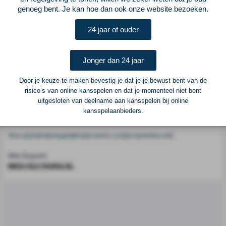
Voetbalcentraal
genoeg bent. Je kan hoe dan ook onze website bezoeken.
24 jaar of ouder
Voetbalcentraal is een merk van
ELF VOETBAL
Postadres
Jonger dan 24 jaar
ELF Voetbal
Postbus 6684
Door je keuze te maken bevestig je dat je je bewust bent van de
6503 GD Nijmegen
risico’s van online kansspelen en dat je momenteel niet bent
uitgesloten van deelname aan kansspelen bij online
kansspelaanbieders.
Adverteren
Voor advertentiemogelijkheden kunt u contact opnemen met:
Mike Bogaard
MIKE@ELF-PANNA.NL