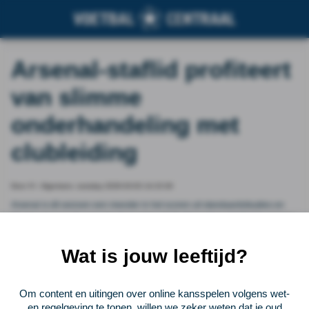
Arsenal-staflid profiteert
van slimme
onderhandeling met
clubleiding
Door VI - Algemeen, tuesday 2026-03-03 14:15:30
Arsenal is dit seizoen een meester in het scoren uit standaardsituaties en
Nicolas Jover is de man die daarachter zit. De Fransman zal blij zijn met zijn
goede werk, maar ook zijn bankrekening ziet Arsenal graag scoren uit dode
spelmomenten.
Wat is jouw leeftijd?
Vorige
Lees verder bij VI - Algemeen
Volgende
Om content en uitingen over online kansspelen volgens wet-
en regelgeving te tonen, willen we zeker weten dat je oud