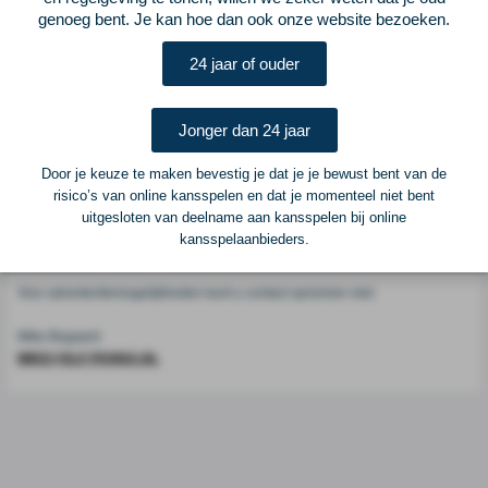
Voetbalcentraal
genoeg bent. Je kan hoe dan ook onze website bezoeken.
24 jaar of ouder
Voetbalcentraal is een merk van
ELF VOETBAL
Postadres
Jonger dan 24 jaar
ELF Voetbal
Postbus 6684
Door je keuze te maken bevestig je dat je je bewust bent van de
6503 GD Nijmegen
risico’s van online kansspelen en dat je momenteel niet bent
uitgesloten van deelname aan kansspelen bij online
kansspelaanbieders.
Adverteren
Voor advertentiemogelijkheden kunt u contact opnemen met:
Mike Bogaard
MIKE@ELF-PANNA.NL