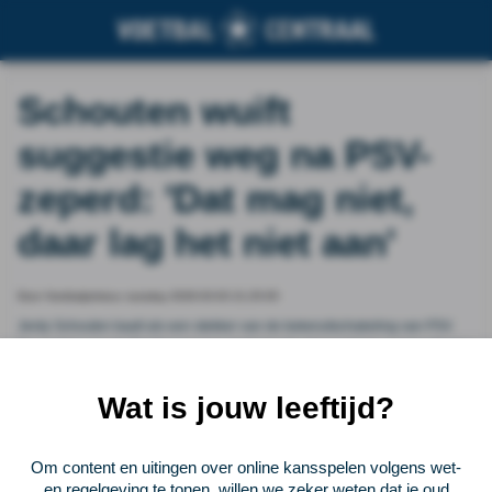
Schouten wuift
suggestie weg na PSV-
zeperd: 'Dat mag niet,
daar lag het niet aan'
Door Voetbalprimeur, tuesday 2026-03-03 21:25:05
Jerdy Schouten baalt als een stekker van de bekeruitschakeling van PSV.
De captain van de Eindhovenaren vindt dat zijn ploeg zich te veel heeft laten
verleiden tot het spelen van hetzelfde spel als NEC, wat PSV uiteindelijk
duur is komen te staan.
Wat is jouw leeftijd?
Vorige
Lees verder bij Voetbalprimeur
Volgende
Om content en uitingen over online kansspelen volgens wet-
en regelgeving te tonen, willen we zeker weten dat je oud