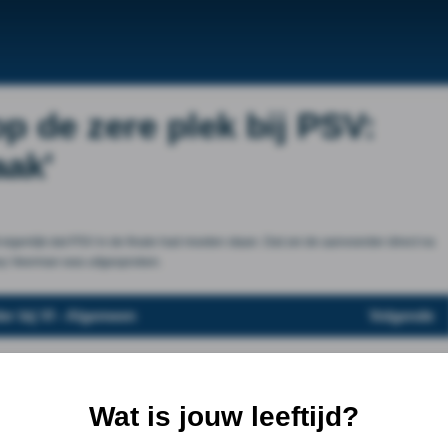
p de zere plek bij PSV:
aak'
eigenlijk dat PSV in de finale had moeten staan. Dat zei de aanvoerder direct na
oey Veerman was uitgesproken.
er bij VI - Algemeen
Volgende
Wat is jouw leeftijd?