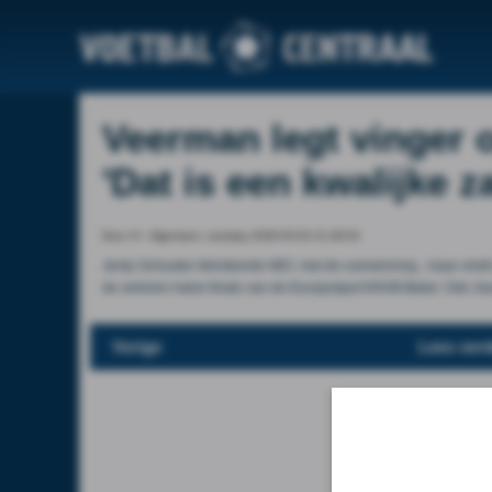
Veerman legt vinger o
'Dat is een kwalijke z
Door VI - Algemeen, tuesday 2026-03-03 21:36:52
Jerdy Schouten feliciteerde NEC met de overwinning , maar vindt 
de verloren halve finale van de Eurojackpot KNVB Beker. Ook J
Vorige
Lees verd