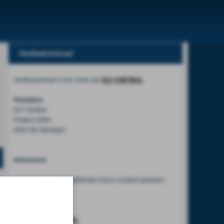
Voetbalcentraal
Voetbalcentraal is een merk van
ELF VOETBAL
Postadres
ELF Voetbal
Postbus 6684
6503 GD Nijmegen
Adverteren
Voor advertentiemogelijkheden kunt u contact opnemen
met:
Mike Bogaard
MIKE@ELF-PANNA.NL