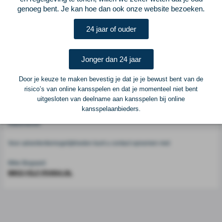
genoeg bent. Je kan hoe dan ook onze website bezoeken.
Voetbalcentraal
24 jaar of ouder
Voetbalcentraal is een merk van
ELF VOETBAL
Jonger dan 24 jaar
Postadres
ELF Voetbal
Door je keuze te maken bevestig je dat je je bewust bent van de
Postbus 6684
risico’s van online kansspelen en dat je momenteel niet bent
6503 GD Nijmegen
uitgesloten van deelname aan kansspelen bij online
kansspelaanbieders.
Adverteren
Voor advertentiemogelijkheden kunt u contact opnemen met:
Mike Bogaard
MIKE@ELF-PANNA.NL