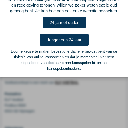
Castellón was hij de assistent van de huidige NEC-trainer Dick Schreuder.
en regelgeving te tonen, willen we zeker weten dat je oud
Bij Castellón was Plat ook nog een halfjaar de hoofdtrainer. "De huisstijl in
genoeg bent. Je kan hoe dan ook onze website bezoeken.
Leeuwarden is aanvallend en attractief voetbal en dat is precies waar ik ook
voor sta", aldus Plat op de website van Cambuur. De Friese club is met nog
24 jaar of ouder
drie speelronden te gaan de nummer twee van de eerste divisie. Het
kampioenschap gaat zo goed als zeker naar ADO Den Haag, maar promotie
is al binnen.
Jonger dan 24 jaar
Door je keuze te maken bevestig je dat je je bewust bent van de
Vorige
Lees verder bij NOS Voetbal
Volgende
risico’s van online kansspelen en dat je momenteel niet bent
uitgesloten van deelname aan kansspelen bij online
Voetbalcentraal
kansspelaanbieders.
Voetbalcentraal is een merk van
ELF VOETBAL
Postadres
ELF Voetbal
Postbus 6684
6503 GD Nijmegen