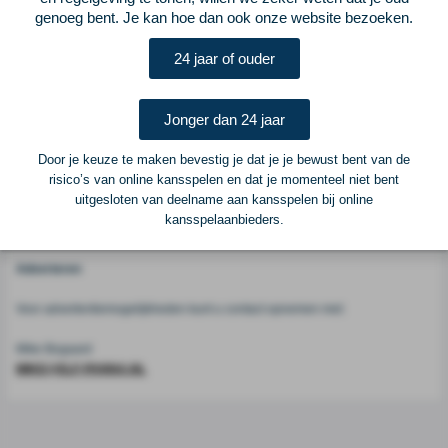
Vorige
Lees verder bij Voetbalprimeur
Volgende
genoeg bent. Je kan hoe dan ook onze website bezoeken.
Voetbalcentraal
24 jaar of ouder
Voetbalcentraal is een merk van
ELF VOETBAL
Jonger dan 24 jaar
Postadres
Door je keuze te maken bevestig je dat je je bewust bent van de
ELF Voetbal
risico’s van online kansspelen en dat je momenteel niet bent
Postbus 6684
uitgesloten van deelname aan kansspelen bij online
6503 GD Nijmegen
kansspelaanbieders.
Adverteren
Voor advertentiemogelijkheden kunt u contact opnemen met:
Mike Bogaard
MIKE@ELF-PANNA.NL