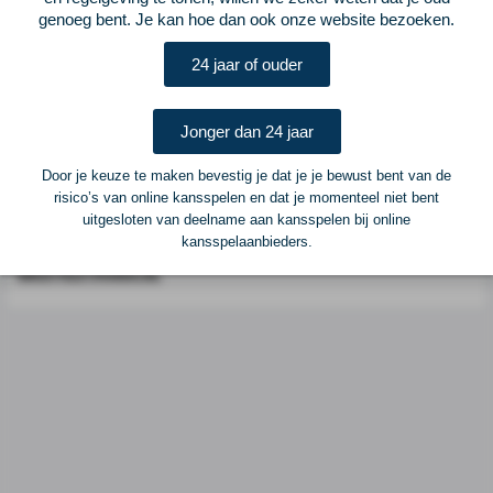
genoeg bent. Je kan hoe dan ook onze website bezoeken.
Postadres
ELF Voetbal
24 jaar of ouder
Postbus 6684
6503 GD Nijmegen
Jonger dan 24 jaar
Adverteren
Door je keuze te maken bevestig je dat je je bewust bent van de
risico’s van online kansspelen en dat je momenteel niet bent
Voor advertentiemogelijkheden kunt u contact opnemen met:
uitgesloten van deelname aan kansspelen bij online
kansspelaanbieders.
Mike Bogaard
MIKE@ELF-PANNA.NL