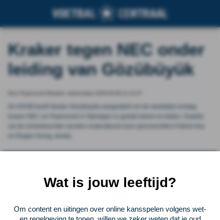
Kraker tegen NEC onder
leiding van Gözübüyük
Door Feyenoord Netwerk, wednesday 2026-04-08 11:11:57
De KNVB heeft Serdar Gözübüyük aangesteld om de wedstrijd zondag
tussen NEC en Feyenoord in Nijmegen in goede banen te leiden. Daarbij
zal de scheidsrechter worden ondersteund door grensrechters Patrick Inia
en Rogier Honig, terwijl...
Vorige
Lees verder bij Feyenoord Netwerk
Volgende
Wat is jouw leeftijd?
Voetbalcentraal
Om content en uitingen over online kansspelen volgens wet-
Voetbalcentraal is een merk van
ELF VOETBAL
en regelgeving te tonen, willen we zeker weten dat je oud