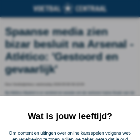
Spaanse media zien
bizar besluit na Arsenal -
Atlético: 'Gestoord en
gevaarlijk'
Door Voetbalprimeur, wednesday 2026-05-06 06:16:00
Bij Atlético Madrid is er verdriet en woede om de verloren halve finale van de
Champions League. Na een gelijkspel in de heenwedstrijd (1-1), bleek
Arsenal in de return te sterk met 1-0. De Spanjaarden zijn vooral boos om
een penaltymoment met Antoine Griezmann.
Wat is jouw leeftijd?
Vorige
Lees verder bij Voetbalprimeur
Volgende
Om content en uitingen over online kansspelen volgens wet-
en regelgeving te tonen, willen we zeker weten dat je oud