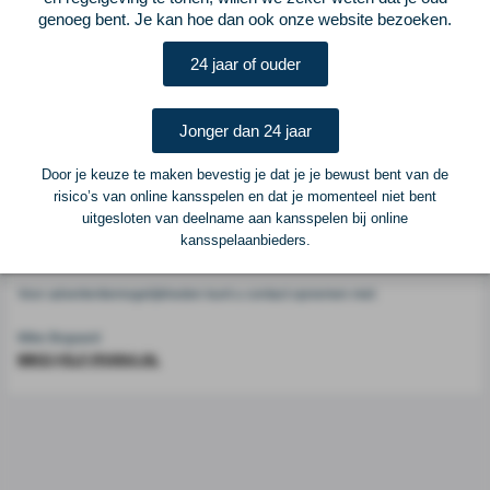
Voetbalcentraal
genoeg bent. Je kan hoe dan ook onze website bezoeken.
24 jaar of ouder
Voetbalcentraal is een merk van
ELF VOETBAL
Postadres
Jonger dan 24 jaar
ELF Voetbal
Postbus 6684
Door je keuze te maken bevestig je dat je je bewust bent van de
6503 GD Nijmegen
risico’s van online kansspelen en dat je momenteel niet bent
uitgesloten van deelname aan kansspelen bij online
kansspelaanbieders.
Adverteren
Voor advertentiemogelijkheden kunt u contact opnemen met:
Mike Bogaard
MIKE@ELF-PANNA.NL