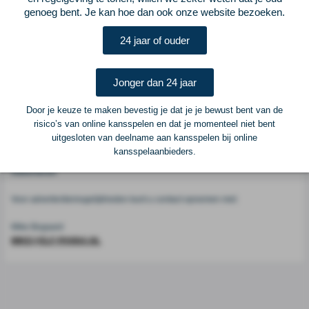
genoeg bent. Je kan hoe dan ook onze website bezoeken.
Voetbalcentraal
24 jaar of ouder
Voetbalcentraal is een merk van
ELF VOETBAL
Jonger dan 24 jaar
Postadres
ELF Voetbal
Door je keuze te maken bevestig je dat je je bewust bent van de
Postbus 6684
risico’s van online kansspelen en dat je momenteel niet bent
6503 GD Nijmegen
uitgesloten van deelname aan kansspelen bij online
kansspelaanbieders.
Adverteren
Voor advertentiemogelijkheden kunt u contact opnemen met:
Mike Bogaard
MIKE@ELF-PANNA.NL