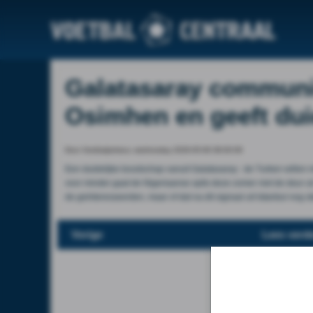
Galatasaray communic
Osimhen en geeft duid
Door Voetbalprimeur, wednesday 2026-05-06 08:00:09
Een duidelijke boodschap vanuit Galatasaray : de Turken willen 
voor minder gaat de Nigeriaanse spits deze zomer niet de deur ui
de geïnteresseerden, maar of dat na dit signaal uit Istanbul nog st
Vorige
Lees verde