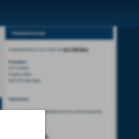
Voetbalcentraal
Voetbalcentraal is een merk van
ELF VOETBAL
Postadres
ELF Voetbal
Postbus 6684
6503 GD Nijmegen
Adverteren
Voor advertentiemogelijkheden kunt u contact opnemen
met:
Mike Bogaard
MIKE@ELF-PANNA.NL