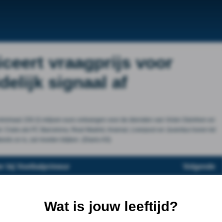
eert vraagprijs voor
elijk signaal af
minimaal 150 (!) miljoen euro ontvangen voor de diensten van Victor Osimhen en
t. Clubs als FC Barcelona, Real Madrid, Arsenal, Liverpool en Juventus horen tot
eeds zo is, zal moeten blijken. (Diario AS)
r bij Voetbalprimeur
Volgende
Wat is jouw leeftijd?