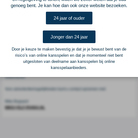
genoeg bent. Je kan hoe dan ook onze website bezoeken.
Voetbalcentraal
24 jaar of ouder
Voetbalcentraal is een merk van
ELF VOETBAL
Jonger dan 24 jaar
Postadres
ELF Voetbal
Door je keuze te maken bevestig je dat je je bewust bent van de
Postbus 6684
risico’s van online kansspelen en dat je momenteel niet bent
6503 GD Nijmegen
uitgesloten van deelname aan kansspelen bij online
kansspelaanbieders.
Adverteren
Voor advertentiemogelijkheden kunt u contact opnemen met:
Mike Bogaard
MIKE@ELF-PANNA.NL