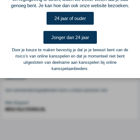
genoeg bent. Je kan hoe dan ook onze website bezoeken.
Voetbalcentraal
24 jaar of ouder
Voetbalcentraal is een merk van
ELF VOETBAL
Jonger dan 24 jaar
Postadres
ELF Voetbal
Door je keuze te maken bevestig je dat je je bewust bent van de
Postbus 6684
risico’s van online kansspelen en dat je momenteel niet bent
6503 GD Nijmegen
uitgesloten van deelname aan kansspelen bij online
kansspelaanbieders.
Adverteren
Voor advertentiemogelijkheden kunt u contact opnemen met:
Mike Bogaard
MIKE@ELF-PANNA.NL