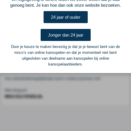
Voetbalcentraal
genoeg bent. Je kan hoe dan ook onze website bezoeken.
24 jaar of ouder
Voetbalcentraal is een merk van
ELF VOETBAL
Postadres
Jonger dan 24 jaar
ELF Voetbal
Postbus 6684
Door je keuze te maken bevestig je dat je je bewust bent van de
6503 GD Nijmegen
risico’s van online kansspelen en dat je momenteel niet bent
uitgesloten van deelname aan kansspelen bij online
kansspelaanbieders.
Adverteren
Voor advertentiemogelijkheden kunt u contact opnemen met:
Mike Bogaard
MIKE@ELF-PANNA.NL