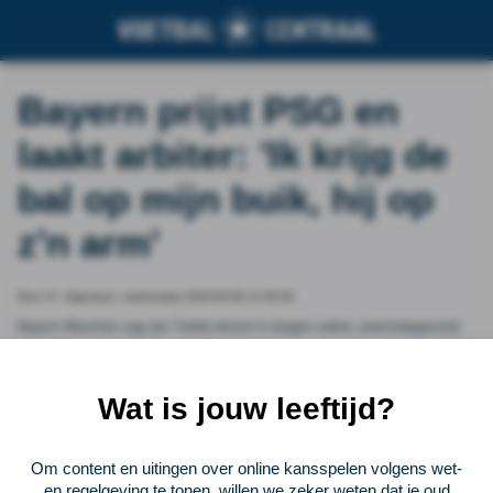
Bayern prijst PSG en
laakt arbiter: 'Ik krijg de
bal op mijn buik, hij op
z'n arm'
Door VI - Algemeen, wednesday 2026-05-06 21:50:39
Bayern München zag zijn Treble-droom in duigen vallen, woensdagavond
tegen Paris Saint-Germain. De Franse kampioen was over twee duels nipt te
sterk in de halve finales van de Champions League. De Münchenaren likken
hun wonden.
Wat is jouw leeftijd?
Vorige
Lees verder bij VI - Algemeen
Volgende
Om content en uitingen over online kansspelen volgens wet-
en regelgeving te tonen, willen we zeker weten dat je oud