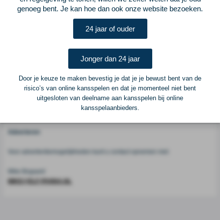
Vorige
Lees verder bij ELFvoetbal
Volgende
genoeg bent. Je kan hoe dan ook onze website bezoeken.
Voetbalcentraal
24 jaar of ouder
Voetbalcentraal is een merk van
ELF VOETBAL
Jonger dan 24 jaar
Postadres
Door je keuze te maken bevestig je dat je je bewust bent van de
ELF Voetbal
risico’s van online kansspelen en dat je momenteel niet bent
Postbus 6684
uitgesloten van deelname aan kansspelen bij online
6503 GD Nijmegen
kansspelaanbieders.
Adverteren
Voor advertentiemogelijkheden kunt u contact opnemen met:
Mike Bogaard
MIKE@ELF-PANNA.NL