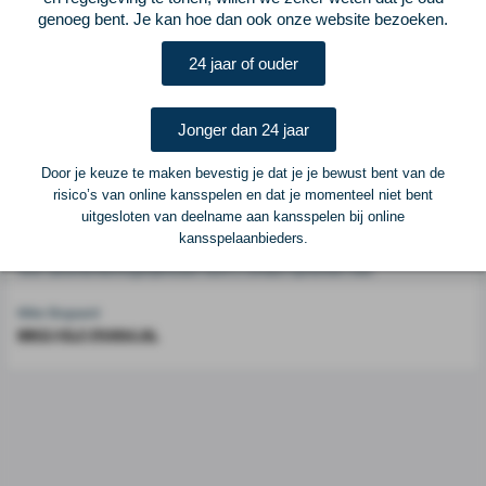
genoeg bent. Je kan hoe dan ook onze website bezoeken.
Voetbalcentraal is een merk van
ELF VOETBAL
24 jaar of ouder
Postadres
ELF Voetbal
Jonger dan 24 jaar
Postbus 6684
6503 GD Nijmegen
Door je keuze te maken bevestig je dat je je bewust bent van de
risico’s van online kansspelen en dat je momenteel niet bent
uitgesloten van deelname aan kansspelen bij online
Adverteren
kansspelaanbieders.
Voor advertentiemogelijkheden kunt u contact opnemen met:
Mike Bogaard
MIKE@ELF-PANNA.NL