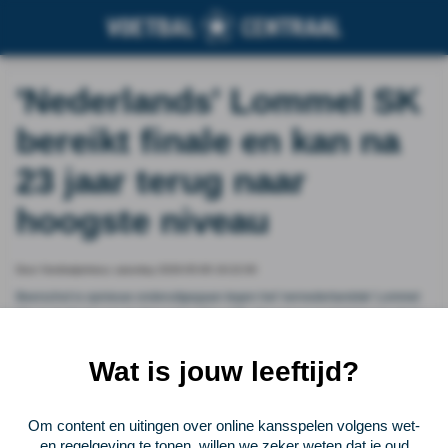
'Nederlands' Lommel SK
bereikt finale en kan na
23 jaar terug naar
hoogste niveau
Door Voetbalprimeur, saturday 2026-05-09 19:22:00
Beerschot is opnieuw onderuitgegaan tegen het 'vernederlandste' Lommel
SK, in de finale van de Promotion Play-Offs. Over twee wedstrijden heeft (2-
6) Lommel zich geplaatst voor de finale voor promotie. Alleen het duel tegen
Dender staat nog in de weg voor een plekje in de Jupiler Pro League.
Wat is jouw leeftijd?
Vorige
Lees verder bij Voetbalprimeur
Volgende
Om content en uitingen over online kansspelen volgens wet-
en regelgeving te tonen, willen we zeker weten dat je oud