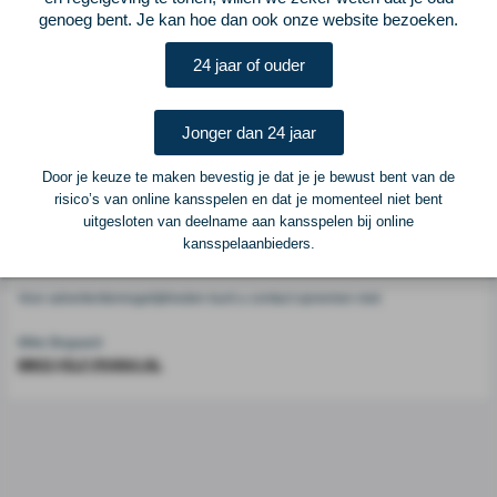
Voetbalcentraal
genoeg bent. Je kan hoe dan ook onze website bezoeken.
24 jaar of ouder
Voetbalcentraal is een merk van
ELF VOETBAL
Postadres
Jonger dan 24 jaar
ELF Voetbal
Postbus 6684
Door je keuze te maken bevestig je dat je je bewust bent van de
6503 GD Nijmegen
risico’s van online kansspelen en dat je momenteel niet bent
uitgesloten van deelname aan kansspelen bij online
kansspelaanbieders.
Adverteren
Voor advertentiemogelijkheden kunt u contact opnemen met:
Mike Bogaard
MIKE@ELF-PANNA.NL