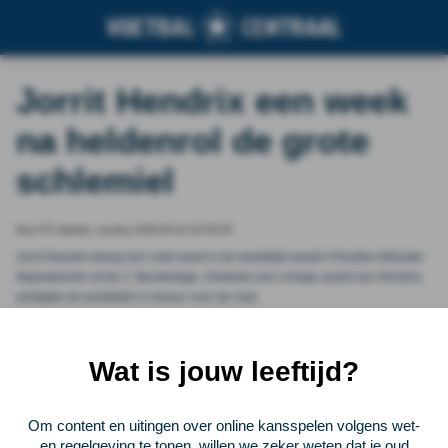
Jorrit Hendrix een week
na heldenrol de grote
schlemiel
Door FC Update, sunday 2026-05-10 20:35:05
Jorrit Hendrix kreeg een rode kaart in de wedstrijd waarin Preußen Münster
degradeerde uit de 2. Bundesliga. Ondanks een vroege assist van Hendrix,
eindigde de wedstrijd in mineur voor de club.
Vorige
Lees verder bij FC Update
Volgende
Wat is jouw leeftijd?
Voetbalcentraal
Om content en uitingen over online kansspelen volgens wet-
en regelgeving te tonen, willen we zeker weten dat je oud