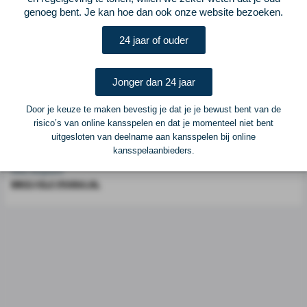
Voetbalcentraal is een merk van
ELF VOETBAL
genoeg bent. Je kan hoe dan ook onze website bezoeken.
Postadres
24 jaar of ouder
ELF Voetbal
Postbus 6684
6503 GD Nijmegen
Jonger dan 24 jaar
Door je keuze te maken bevestig je dat je je bewust bent van de
Adverteren
risico’s van online kansspelen en dat je momenteel niet bent
uitgesloten van deelname aan kansspelen bij online
Voor advertentiemogelijkheden kunt u contact opnemen met:
kansspelaanbieders.
Mike Bogaard
MIKE@ELF-PANNA.NL