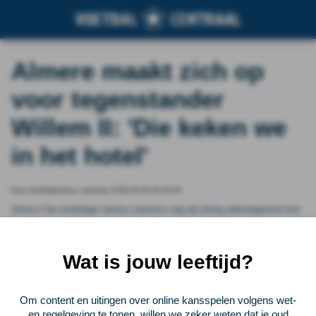
Almere maakt zich op
voor tegenstander
Willem II: 'Die keken we
in het hotel'
Door Voetbalprimeur, saturday 2026-05-09 20:45:00
Almere City-verdediger James Lawrence zag zijn ploeg zaterdagavond een
‘zakelijke’ wedstrijd spelen tegen De Graafschap (2-2). Door de 3-1 winst in
eigen huis, moest Almere een marge van twee punten achterstand zien te
voorkomen.
Wat is jouw leeftijd?
Vorige
Lees verder bij Voetbalprimeur
Volgende
Om content en uitingen over online kansspelen volgens wet-
en regelgeving te tonen, willen we zeker weten dat je oud