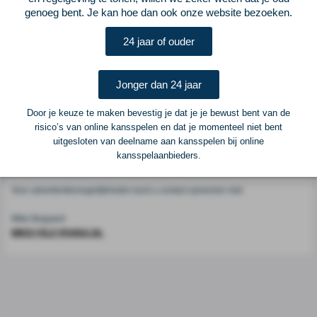
Voetbalcentraal
genoeg bent. Je kan hoe dan ook onze website bezoeken.
24 jaar of ouder
Voetbalcentraal is een merk van
ELF VOETBAL
Postadres
Jonger dan 24 jaar
ELF Voetbal
Postbus 6684
Door je keuze te maken bevestig je dat je je bewust bent van de
6503 GD Nijmegen
risico’s van online kansspelen en dat je momenteel niet bent
uitgesloten van deelname aan kansspelen bij online
kansspelaanbieders.
Adverteren
Voor advertentiemogelijkheden kunt u contact opnemen met:
Mike Bogaard
MIKE@ELF-PANNA.NL