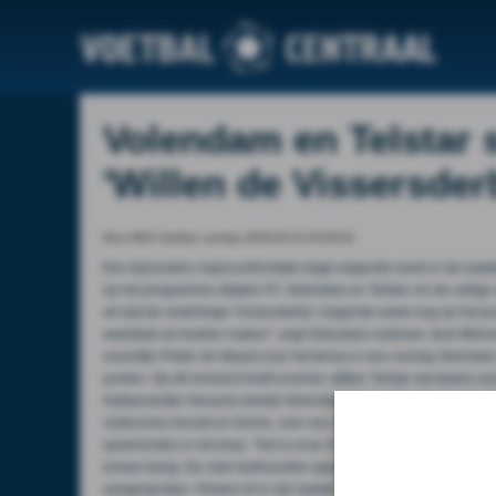
Volendam en Telstar s
'Willen de Vissersder
Door NOS Voetbal, sunday 2026-05-10 04:00:02
Een bijzondere regioconfrontatie krijgt volgende week in de laat
op het programma strijden FC Volendam en Telstar om de veilige v
wil dat de onderlinge 'Vissersderby' volgende week nog op het prog
wedstrijd uit moeten maken", zegt Volendam-clubman Jack Mühren
voorzitter Pieter de Waard over het terras in een zonnig Volend
punten. Op dit moment heeft nummer vijftien Telstar het betere
hekkensluiter Heracles terwijl Volendam het opneemt tegen Excels
clubiconen Arnold en Gerrie, oom van de huidige spits Robert en
speelrondes in het dorp. "Het is erop of eronder. De druk is best we
ermee bezig. De club heeft punten gepakt tegen de topclubs, degr
aangesproken. Robert zit in zijn laatste jaar en wil het goed doen v