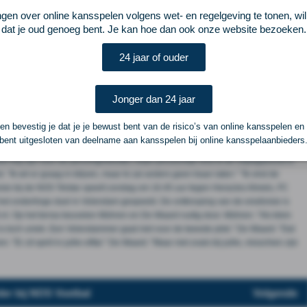
e clubman, die uitkijkt naar de wedstrijd tegen Volendam volgende week. "In
ngen over online kansspelen volgens wet- en regelgeving te tonen, wi
oon veel over de wedstrijd gehad. Het leeft enorm bij ons en we zouden er
dat je oud genoeg bent. Je kan hoe dan ook onze website bezoeken.
ijft, want de Vissersderby is een klassieker die we willen blijven spelen."
sen twee vergelijkbare clubs, uit twee vissersdorpen. Volendam aan het
24 jaar of ouder
e. Twee plaatsen waar voetbal leeft. "Er kunnen 7.200 mensen in het stadion,
20.000 inwoners. Elke week zit het vol, ga maar na wat het betekent." Volgens De
 van huis uit een heen-en-weer-club. Wij kwamen er na 47 jaar weer eens in. Als
Jonger dan 24 jaar
 blijft wel vol blijven zitten." "Ik zit op de oost-tribune met mijn oudste zoon, dat
k heb geen verantwoordelijkheid meer, dus in principe maakt het resultaat niet meer
n bevestig je dat je je bewust bent van de risico’s van online kansspelen en
oeft nu niet meer, en nu winnen we. Het is een droom die ik nooit gehad heb, maar
bent uitgesloten van deelname aan kansspelen bij online kansspelaanbieders
ijst gaat de play-offs in en speelt tegen een ploeg uit de eerste divisie. Bij een
heel erg zijn voor de penningmeester, maar persoonlijk vind ik de vrijdagavond in
"Ik wil er graag in blijven, maar ik zal anders geen traan laten." "Ik vind de
visie bij de NOS Telstar speelt zondag om 16.45 uur tegen Heracles Almelo, FC
et onderlinge duel in Volendam gespeeld. De ontknoping van de eredivisie is
nl. Op het terras keuvelen Mühren en De Waard rustig door. Mühren: "Als klein
 is toch uniek. Een Volendammer gaat niet voor de tweede plek." De Waard: "Dat
"Er zit spirit in jullie elftal." De Waard: "Maar niet zoals bij jullie, misschien zijn
der bij NOS Voetbal
Volgende