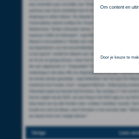
was zeventien jaar voorzitter van Telstar, tot 2023. Ook een echt
Om content en uiti
aanloop naar deze wedstrijd heb ik het met vrienden aan de telef
dolgraag in willen blijven. De diepste wens is dat Volendam ook bl
Vissersderby ademt voetbal De Vissersderby is een wedstrijd tus
Markermeer, Telstar (IJmuiden &amp; Velsen Zuid) aan de Noordze
waarvan 6.800 uit Volendam", zegt Mühren. "In een dorp van ruim 
Waard is het publiek in Telstar iets meer ingetogen. "Volendam is
wij degraderen zou het verschrikkelijk jammer zijn, maar ons stadion
is een genot", vertelt De Waard over zijn band met het voetbal. I
Door je keuze te make
uit. Ik zie ze graag winnen, maar het is geen moeten meer. Het h
die wel uitgekomen is." Degradatie? De nummer zestien van de rangl
nederlaag in die play-offs zou degradatie een feit zijn. "Het zou 
de eerste divisie geweldig", zegt liefhebber van het spel De Waard. 
eredivisie toch leuker, hoor", reageert Mühren. Ontknoping eredi
Volendam gaat op bezoek bij Excelsior. Op zondag 17 mei wordt h
live te volgen bij de NOS, via een blog in de NOS-app en op NOS.
dorp doen we op alle fronten mee: voetbal, handbal, muziek. Dat
houdt ons niet uit elkaar, want IJmuiden is de mooiste stad." Mühren: 
we daarin toch een maatje kleiner."
Vorige
Lees ver