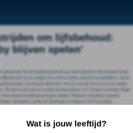
trijden om lijfsbehoud:
by blijven spelen'
ste speelronde van het eredivisieseizoen een extra dimensie. Met nog twee duels
ijftiende plek op de ranglijst. De nummer zestien gaat de nacompetitie is. Toeval
ramma staat. Een directe strijd lonkt. "Het zou wat zijn als we het in de laatste
. "En dat we dan aan een puntje genoeg hebben, ha!", buldert voormalig Telstar-
am. Met nog twee wedstrijden te gaan hebben Telstar en Volendam evenveel
 doelsaldo. Bovendien spelen de Velsenaren zondag om 16.45 uur tegen
ior, dat nu op de veertiende plaats staat. Mühren, de jongere broer van
 ook nog eens stadionspeaker in Volendam, voelt de spanning van de laatste twee
l hoog. Het zou natuurlijk fantastisch zijn als Volendam erin blijft. Het hele dorp is
Wat is jouw leeftijd?
adatie zou een hard gelag zijn." "Je wordt als speler door iedereen
oor zijn club. Als ze dan degraderen, klinkt het: 'dit ging niet lekker'." De Waard