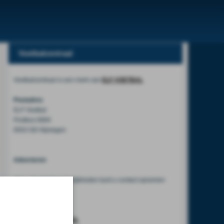
Voetbalcentraal
Voetbalcentraal is een merk van
ELF VOETBAL
Postadres
ELF Voetbal
Postbus 6684
6503 GD Nijmegen
Adverteren
Voor advertentiemogelijkheden kunt u contact opnemen
met:
Mike Bogaard
MIKE@ELF-PANNA.NL