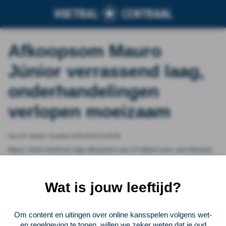
Afkoopsom Mauro
Júnior verrassend laag,
onderhandelingen
verlopen moeizaam
Door FC Update, thursday 2026-06-04 02:40:06
Mauro Júnior heeft een lage afkoopsom van 12 miljoen euro, wat interesse
wekt van clubs als FC Porto en Real Betis. De onderhandelingen over een
nieuw contract verlopen moeizaam, terwijl Francesco Farioli hem graag wil
binnenhalen.
Wat is jouw leeftijd?
Vorige
Lees verder bij FC Update
Volgende
Om content en uitingen over online kansspelen volgens wet-
en regelgeving te tonen, willen we zeker weten dat je oud