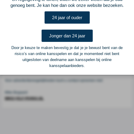
Voetbalcentraal
genoeg bent. Je kan hoe dan ook onze website bezoeken.
24 jaar of ouder
Voetbalcentraal is een merk van
ELF VOETBAL
Postadres
Jonger dan 24 jaar
ELF Voetbal
Postbus 6684
Door je keuze te maken bevestig je dat je je bewust bent van de
6503 GD Nijmegen
risico’s van online kansspelen en dat je momenteel niet bent
uitgesloten van deelname aan kansspelen bij online
kansspelaanbieders.
Adverteren
Voor advertentiemogelijkheden kunt u contact opnemen met:
Mike Bogaard
MIKE@ELF-PANNA.NL