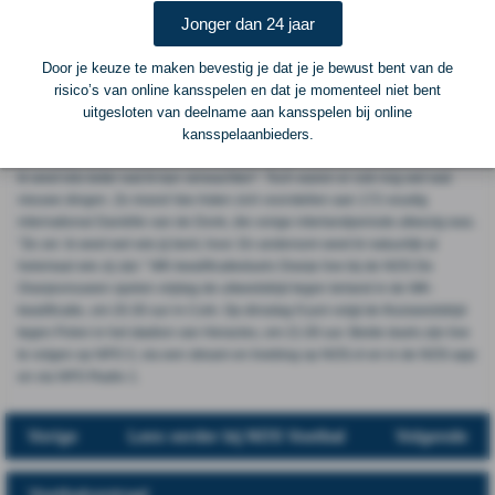
vertelt Groenen. "Heel gedisciplineerd en slim, ik ben heel trots op hoe ze
Jonger dan 24 jaar
het gedaan hebben." Van Asten op haar beurt straalt als ze vertelt dat
Groenen haar een persoonlijk berichtje heeft gestuurd na die wedstrijd. De
afgelopen zes weken is er veel gebeurd in het leven van Van Asten. Ze
Door je keuze te maken bevestig je dat je je bewust bent van de
debuteerde en scoorde tegen Frankrijk voor het Nederlands elftal, plaatste
risico’s van online kansspelen en dat je momenteel niet bent
zich met Ajax voor de voorrondes van de Champions League en werd
uitgesloten van deelname aan kansspelen bij online
verkozen tot talent van het jaar in de eredivisie. Deze week sluit de
kansspelaanbieders.
verdediger voor de tweede keer aan bij Oranje. "Iets meer ontspannen, want
ik weet iets beter wat ik kan verwachten". Toch waren er ook nog wel wat
nieuwe dingen. Zo moest Van Asten zich voorstellen aan 172-voudig
international Daniëlle van de Donk, die vorige interlandperiode afwezig was.
"Ze zei: ik weet wel wie jij bent, hoor. En andersom weet ik natuurlijk al
helemaal wie zij zijn." WK-kwalificatieduels Oranje live bij de NOS De
Oranjevrouwen spelen vrijdag de uitwedstrijd tegen Ierland in de WK-
kwalificatie, om 20.30 uur in Cork. Op dinsdag 9 juni volgt de thuiswedstrijd
tegen Polen in het stadion van Heracles, om 21.00 uur. Beide duels zijn live
te volgen op NPO 3, via een stream en liveblog op NOS.nl en in de NOS-app
en via NPO Radio 1.
Vorige
Lees verder bij NOS Voetbal
Volgende
Voetbalcentraal