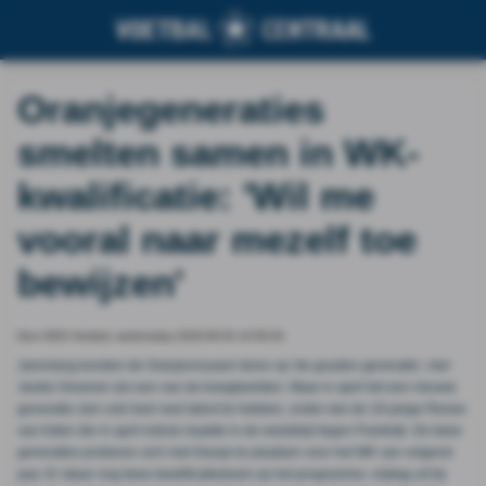
Oranjegeneraties
smelten samen in WK-
kwalificatie: 'Wil me
vooral naar mezelf toe
bewijzen'
Door NOS Voetbal, wednesday 2026-06-03 10:50:04
Jarenlang konden de Oranjevrouwen teren op 'de gouden generatie', met
Jackie Groenen als een van de boegbeelden. Maar in april liet een nieuwe
generatie zien ook heel veel talent te hebben, onder wie de 19-jarige Renee
van Asten die in april indruk maakte in de wedstrijd tegen Frankrijk. De twee
generaties proberen zich met Oranje te plaatsen voor het WK van volgend
jaar. Er staan nog twee kwalificatieduels op het programma: vrijdag uit bij