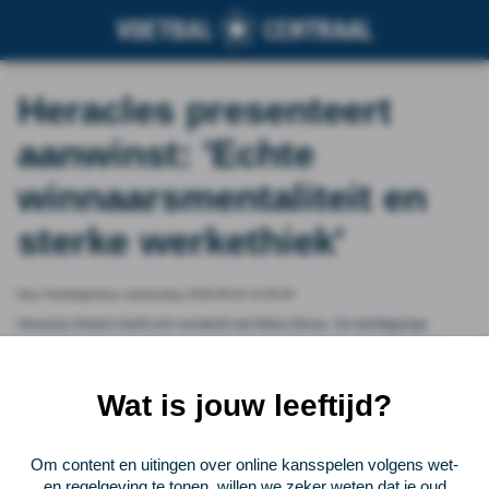
Heracles presenteert
aanwinst: 'Echte
winnaarsmentaliteit en
sterke werkethiek'
Door Voetbalprimeur, wednesday 2026-06-03 10:35:05
Heracles Almelo heeft zich versterkt met Mario Borac. De twintigjarige
verdediger, die op meerdere posities uit de voeten kan, wordt definitief
overgenomen van Stuttgarter Kickers. Hij heeft bij Heracles een contract
getekend voor drie seizoenen, met een optie voor nog een jaar.
Wat is jouw leeftijd?
Vorige
Lees verder bij Voetbalprimeur
Volgende
Om content en uitingen over online kansspelen volgens wet-
en regelgeving te tonen, willen we zeker weten dat je oud