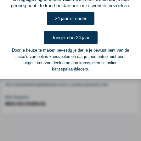
Voetbalcentraal
genoeg bent. Je kan hoe dan ook onze website bezoeken.
24 jaar of ouder
Voetbalcentraal is een merk van
ELF VOETBAL
Postadres
Jonger dan 24 jaar
ELF Voetbal
Postbus 6684
Door je keuze te maken bevestig je dat je je bewust bent van de
6503 GD Nijmegen
risico’s van online kansspelen en dat je momenteel niet bent
uitgesloten van deelname aan kansspelen bij online
kansspelaanbieders.
Adverteren
Voor advertentiemogelijkheden kunt u contact opnemen met:
Mike Bogaard
MIKE@ELF-PANNA.NL