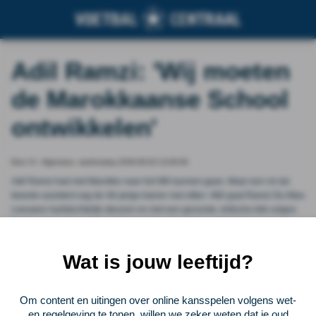
Adil Ramzi: 'Wij moeten
de Marokkaanse School
ontwikkelen'
Door VI - Algemeen, wednesday 2026-06-03 13:00:00
Adil Ramzi had met Marokko naar het WK kunnen gaan. Maar een rol als
tweede assistent zag de 48-jarige trainer niet zitten. Wél gaat Ramzi De Atlas
Leeuwen hartstochtelijk steunen en met een gezonde, kritische blik volgen.
De bondscoach van Oranje Onder-19 is blij met de ontwikkelingen in het
Marokkaanse voetbal. ‘Maar we moeten ook steeds meer een eigen
identiteit krijgen.’
Wat is jouw leeftijd?
Vorige
Lees verder bij VI - Algemeen
Volgende
Om content en uitingen over online kansspelen volgens wet-
en regelgeving te tonen, willen we zeker weten dat je oud