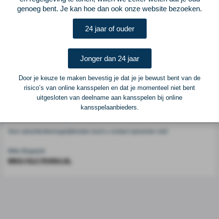
Voetbalcentraal
genoeg bent. Je kan hoe dan ook onze website bezoeken.
24 jaar of ouder
Voetbalcentraal is een merk van
ELF VOETBAL
Postadres
Jonger dan 24 jaar
ELF Voetbal
Postbus 6684
Door je keuze te maken bevestig je dat je je bewust bent van de
6503 GD Nijmegen
risico’s van online kansspelen en dat je momenteel niet bent
uitgesloten van deelname aan kansspelen bij online
kansspelaanbieders.
Adverteren
Voor advertentiemogelijkheden kunt u contact opnemen met:
Mike Bogaard
MIKE@ELF-PANNA.NL