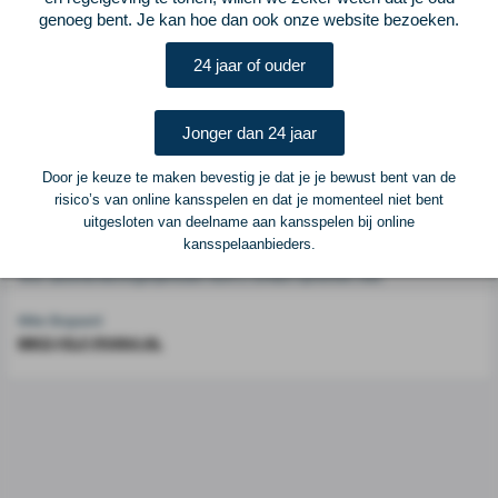
genoeg bent. Je kan hoe dan ook onze website bezoeken.
Voetbalcentraal is een merk van
ELF VOETBAL
24 jaar of ouder
Postadres
ELF Voetbal
Jonger dan 24 jaar
Postbus 6684
6503 GD Nijmegen
Door je keuze te maken bevestig je dat je je bewust bent van de
risico’s van online kansspelen en dat je momenteel niet bent
uitgesloten van deelname aan kansspelen bij online
Adverteren
kansspelaanbieders.
Voor advertentiemogelijkheden kunt u contact opnemen met:
Mike Bogaard
MIKE@ELF-PANNA.NL