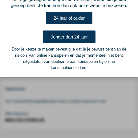
genoeg bent. Je kan hoe dan ook onze website bezoeken.
Vorige
Lees verder bij Voetbalprimeur
Volgende
24 jaar of ouder
Voetbalcentraal
Jonger dan 24 jaar
Voetbalcentraal is een merk van
ELF VOETBAL
Door je keuze te maken bevestig je dat je je bewust bent van de
Postadres
risico’s van online kansspelen en dat je momenteel niet bent
ELF Voetbal
uitgesloten van deelname aan kansspelen bij online
Postbus 6684
kansspelaanbieders.
6503 GD Nijmegen
Adverteren
Voor advertentiemogelijkheden kunt u contact opnemen met:
Mike Bogaard
MIKE@ELF-PANNA.NL