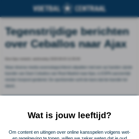
Tegenstrijdige berichten
over Ceballos naar Ajax
Door Ajax netwerk, wednesday 2026-06-03 11:50:00
Waar diverse media woensdagochtend uitpakten met een op handen zijnde
transfer van Dani Ceballos van Real Madrid naar Ajax, is ESPN aanzienlijk
minder hoopvol gestemd. De sportzender acht de kans dat de transfer tot
stand...
Vorige
Lees verder bij Ajax netwerk
Volgende
Wat is jouw leeftijd?
Voetbalcentraal
Om content en uitingen over online kansspelen volgens wet-
Voetbalcentraal is een merk van
ELF VOETBAL
en regelgeving te tonen, willen we zeker weten dat je oud