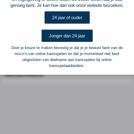
genoeg bent. Je kan hoe dan ook onze website bezoeken.
Postadres
ELF Voetbal
24 jaar of ouder
Postbus 6684
6503 GD Nijmegen
Jonger dan 24 jaar
Adverteren
Door je keuze te maken bevestig je dat je je bewust bent van de
risico’s van online kansspelen en dat je momenteel niet bent
Voor advertentiemogelijkheden kunt u contact opnemen met:
uitgesloten van deelname aan kansspelen bij online
kansspelaanbieders.
Mike Bogaard
MIKE@ELF-PANNA.NL