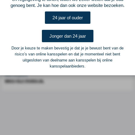
Voetbalcentraal is een merk van
ELF VOETBAL
genoeg bent. Je kan hoe dan ook onze website bezoeken.
Postadres
24 jaar of ouder
ELF Voetbal
Postbus 6684
6503 GD Nijmegen
Jonger dan 24 jaar
Door je keuze te maken bevestig je dat je je bewust bent van de
Adverteren
risico’s van online kansspelen en dat je momenteel niet bent
uitgesloten van deelname aan kansspelen bij online
Voor advertentiemogelijkheden kunt u contact opnemen met:
kansspelaanbieders.
Mike Bogaard
MIKE@ELF-PANNA.NL