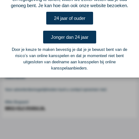
genoeg bent. Je kan hoe dan ook onze website bezoeken.
Voetbalcentraal
24 jaar of ouder
Voetbalcentraal is een merk van
ELF VOETBAL
Jonger dan 24 jaar
Postadres
ELF Voetbal
Door je keuze te maken bevestig je dat je je bewust bent van de
Postbus 6684
risico’s van online kansspelen en dat je momenteel niet bent
6503 GD Nijmegen
uitgesloten van deelname aan kansspelen bij online
kansspelaanbieders.
Adverteren
Voor advertentiemogelijkheden kunt u contact opnemen met:
Mike Bogaard
MIKE@ELF-PANNA.NL