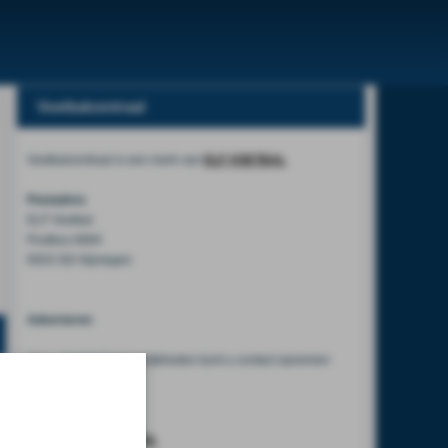
Voetbalcentraal
Voetbalcentraal is een merk van
ELF VOETBAL
Postadres
ELF Voetbal
Postbus 6684
6503 GD Nijmegen
Adverteren
Voor advertentiemogelijkheden kunt u contact opnemen
met:
Mike Bogaard
MIKE@ELF-PANNA.NL