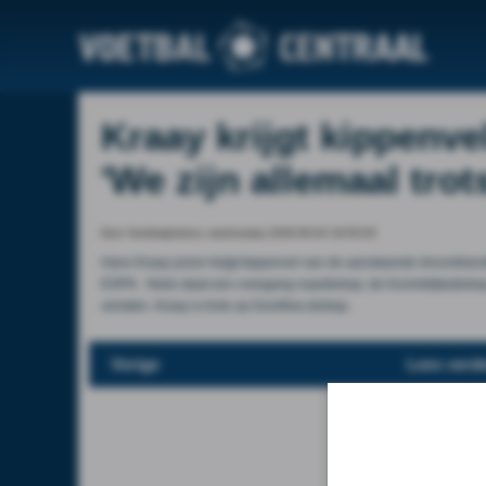
Kraay krijgt kippenve
'We zijn allemaal trots
Door Voetbalprimeur, wednesday 2026-06-03 18:55:05
Hans Kraay junior krijgt kippenvel van de aanstaande droomtrans
ESPN . Niets staat een overgang naar&nbsp; de Koninklijke&nbsp; 
verlaten. Kraay is trots op Dumfries.&nbsp;
Vorige
Lees verde