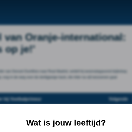
l van Oranje-international:
 op je!'
fer van Denzel Dumfries naar Real Madrid, vertelt hij woensdagavond bij&nbsp;
nog in de weg voor de dertigjarige back, die Inter na vijf seizoenen gaat
r bij Voetbalprimeur
Volgende
Wat is jouw leeftijd?