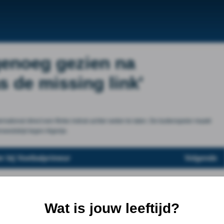
genoeg gezien na
s de missing link'
rnational direct een flinke indruk achter weten te laten. De buitenspeler maakt
wedstrijd tegen Algerije.
r bij Voetbalprimeur
Volgende
Wat is jouw leeftijd?