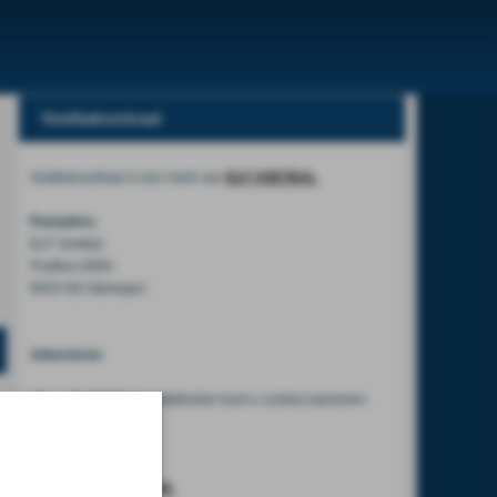
Voetbalcentraal
Voetbalcentraal is een merk van
ELF VOETBAL
Postadres
ELF Voetbal
Postbus 6684
6503 GD Nijmegen
Adverteren
Voor advertentiemogelijkheden kunt u contact opnemen
met:
Mike Bogaard
MIKE@ELF-PANNA.NL