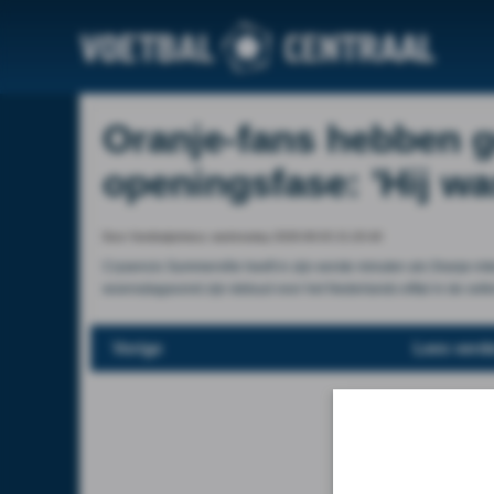
Oranje-fans hebben 
openingsfase: 'Hij wa
Door Voetbalprimeur, wednesday 2026-06-03 21:20:40
Crysencio Summerville heeft in zijn eerste minuten als Oranje-inte
woensdagavond zijn debuut voor het Nederlands elftal in de oefen
Vorige
Lees verde