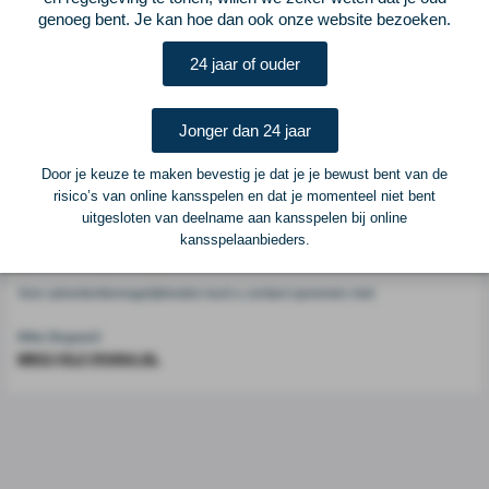
Voetbalcentraal
genoeg bent. Je kan hoe dan ook onze website bezoeken.
24 jaar of ouder
Voetbalcentraal is een merk van
ELF VOETBAL
Postadres
Jonger dan 24 jaar
ELF Voetbal
Postbus 6684
Door je keuze te maken bevestig je dat je je bewust bent van de
6503 GD Nijmegen
risico’s van online kansspelen en dat je momenteel niet bent
uitgesloten van deelname aan kansspelen bij online
kansspelaanbieders.
Adverteren
Voor advertentiemogelijkheden kunt u contact opnemen met:
Mike Bogaard
MIKE@ELF-PANNA.NL