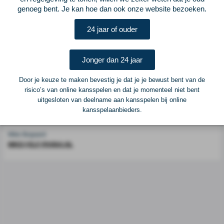
genoeg bent. Je kan hoe dan ook onze website bezoeken.
Voetbalcentraal is een merk van
ELF VOETBAL
24 jaar of ouder
Postadres
ELF Voetbal
Postbus 6684
Jonger dan 24 jaar
6503 GD Nijmegen
Door je keuze te maken bevestig je dat je je bewust bent van de
risico’s van online kansspelen en dat je momenteel niet bent
Adverteren
uitgesloten van deelname aan kansspelen bij online
kansspelaanbieders.
Voor advertentiemogelijkheden kunt u contact opnemen met:
Mike Bogaard
MIKE@ELF-PANNA.NL