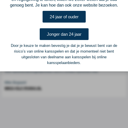
genoeg bent. Je kan hoe dan ook onze website bezoeken.
Voetbalcentraal is een merk van
ELF VOETBAL
24 jaar of ouder
Postadres
ELF Voetbal
Jonger dan 24 jaar
Postbus 6684
6503 GD Nijmegen
Door je keuze te maken bevestig je dat je je bewust bent van de
risico’s van online kansspelen en dat je momenteel niet bent
uitgesloten van deelname aan kansspelen bij online
Adverteren
kansspelaanbieders.
Voor advertentiemogelijkheden kunt u contact opnemen met:
Mike Bogaard
MIKE@ELF-PANNA.NL