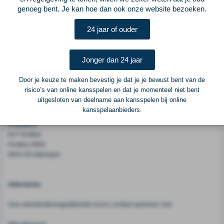
deze generatie.&amp;nbsp;Toch had Algerije nog veel meer supersterren
genoeg bent. Je kan hoe dan ook onze website bezoeken.
voort kunnen brengen als onderstaande topspelers voor de woestijnstrijders
hadden gekozen.
24 jaar of ouder
Vorige
Lees verder bij ELFvoetbal
Volgende
Jonger dan 24 jaar
Voetbalcentraal
Door je keuze te maken bevestig je dat je je bewust bent van de
risico’s van online kansspelen en dat je momenteel niet bent
uitgesloten van deelname aan kansspelen bij online
Voetbalcentraal is een merk van
ELF VOETBAL
kansspelaanbieders.
Postadres
ELF Voetbal
Postbus 6684
6503 GD Nijmegen
Adverteren
Voor advertentiemogelijkheden kunt u contact opnemen met: