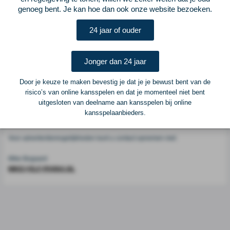
Voetbalcentraal
genoeg bent. Je kan hoe dan ook onze website bezoeken.
24 jaar of ouder
Voetbalcentraal is een merk van
ELF VOETBAL
Postadres
Jonger dan 24 jaar
ELF Voetbal
Postbus 6684
Door je keuze te maken bevestig je dat je je bewust bent van de
6503 GD Nijmegen
risico’s van online kansspelen en dat je momenteel niet bent
uitgesloten van deelname aan kansspelen bij online
kansspelaanbieders.
Adverteren
Voor advertentiemogelijkheden kunt u contact opnemen met:
Mike Bogaard
MIKE@ELF-PANNA.NL