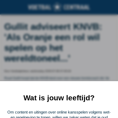
Gullit adviseert KNVB:
'Als Oranje een rol wil
spelen op het
wereldtoneel...'
Door Voetbalprimeur, wednesday 2026-07-08 07:00:04
Ruud Gullit hoopt dat de KNVB kiest voor een nieuwe bondscoach die 'de
Nederlandse manier van voetballen bewaakt', zo laat de oud-voetballer
weten in zijn column voor De Telegraaf . Ook hoopt Gullit dat de nieuwe
trainer van Oranje ervoor zorgt dat de spelers 'meer energie leveren'.
Wat is jouw leeftijd?
Vorige
Lees verder bij Voetbalprimeur
Volgende
Om content en uitingen over online kansspelen volgens wet-
en regelgeving te tonen, willen we zeker weten dat je oud