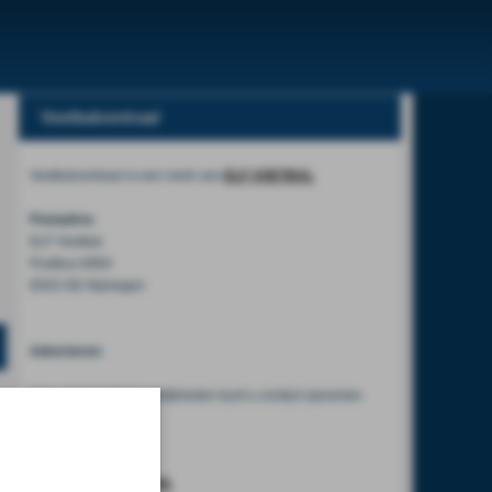
Voetbalcentraal
Voetbalcentraal is een merk van
ELF VOETBAL
Postadres
ELF Voetbal
Postbus 6684
6503 GD Nijmegen
Adverteren
Voor advertentiemogelijkheden kunt u contact opnemen
met:
Mike Bogaard
MIKE@ELF-PANNA.NL