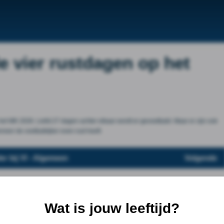
e vier rustdagen op het
het WK 2026. Liefst 27 dagen achter elkaar wordt er gevoetbald. Maar er zijn ook
nneer de voetbalkijker even rust heeft.
er bij VI - Algemeen
Volgende
Wat is jouw leeftijd?