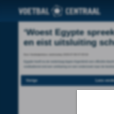
‘Woest Egypte spreek
en eist uitsluiting sc
Door Voetbalprimeur, wednesday 2026-07-08 07:05:04
Egypte heeft na de nederlaag tegen Argentinië een officiële klac
voetbalbond eist een verklaring en een onderzoek naar de besliss
Vorige
Lees verde