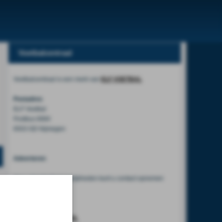
Voetbalcentraal
Voetbalcentraal is een merk van
ELF VOETBAL
Postadres
ELF Voetbal
Postbus 6684
6503 GD Nijmegen
Adverteren
Voor advertentiemogelijkheden kunt u contact opnemen
met:
Mike Bogaard
MIKE@ELF-PANNA.NL