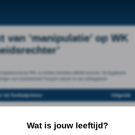
t van ‘manipulatie’ op WK
heidsrechter’
ht ingediend bij de FIFA, zo melden meerdere officiële bronnen. De Egyptische
ingen van scheidsrechter François Letexier en zijn arbitrageteam.
r bij Voetbalprimeur
Volgende
Wat is jouw leeftijd?