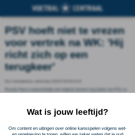
PSV hoeft niet te vrezen
voor vertrek na WK: 'Hij
richt zich op een
terugkeer'
Door Voetbalprimeur, wednesday 2026-07-08 08:10:05
Ricardo Pepi is waarschijnlijk ook volgend seizoen nog speler van PSV, zo
meldt het Eindhovens Dagblad woensdagochtend. Volgens betrouwbare
bronnen van de krant richt de spits zich na de uitschakeling van Amerika op
het WK op 'een vierde titeljacht en terugkeer in Eindhoven'.
Wat is jouw leeftijd?
Vorige
Lees verder bij Voetbalprimeur
Volgende
Om content en uitingen over online kansspelen volgens wet-
en regelgeving te tonen, willen we zeker weten dat je oud