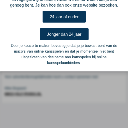
Voetbalcentraal
genoeg bent. Je kan hoe dan ook onze website bezoeken.
24 jaar of ouder
Voetbalcentraal is een merk van
ELF VOETBAL
Postadres
Jonger dan 24 jaar
ELF Voetbal
Postbus 6684
Door je keuze te maken bevestig je dat je je bewust bent van de
6503 GD Nijmegen
risico’s van online kansspelen en dat je momenteel niet bent
uitgesloten van deelname aan kansspelen bij online
kansspelaanbieders.
Adverteren
Voor advertentiemogelijkheden kunt u contact opnemen met:
Mike Bogaard
MIKE@ELF-PANNA.NL