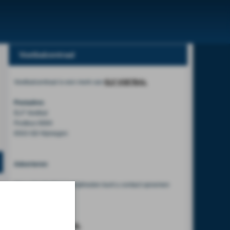
Voetbalcentraal
Voetbalcentraal is een merk van
ELF VOETBAL
Postadres
ELF Voetbal
Postbus 6684
6503 GD Nijmegen
Adverteren
Voor advertentiemogelijkheden kunt u contact opnemen
met:
Mike Bogaard
MIKE@ELF-PANNA.NL