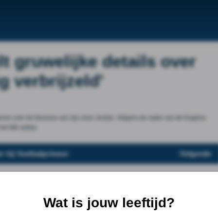
 gruwelijke details over
g verbrijzeld'
geven over de blessure van zijn zoon Jordan. Volgens de vader van de Engelse
 het WK opliep.
r bij Voetbalprimeur
Volgende
Wat is jouw leeftijd?