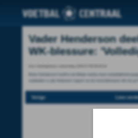
Vader Henderson deelt
WK-blessure: 'Volledi
Door Voetbalprimeur, wednesday 2026-07-08 09:45:04
Brian Henderson heeft in de Britse media meer duidelijkheid ge
voetballer is zijn linkerarm ‘kapot’ na de horrorblessure die hij op
Vorige
Lees verde