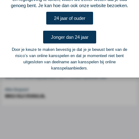
genoeg bent. Je kan hoe dan ook onze website bezoeken.
Voetbalcentraal is een merk van
ELF VOETBAL
24 jaar of ouder
Postadres
ELF Voetbal
Jonger dan 24 jaar
Postbus 6684
6503 GD Nijmegen
Door je keuze te maken bevestig je dat je je bewust bent van de
risico’s van online kansspelen en dat je momenteel niet bent
uitgesloten van deelname aan kansspelen bij online
Adverteren
kansspelaanbieders.
Voor advertentiemogelijkheden kunt u contact opnemen met:
Mike Bogaard
MIKE@ELF-PANNA.NL