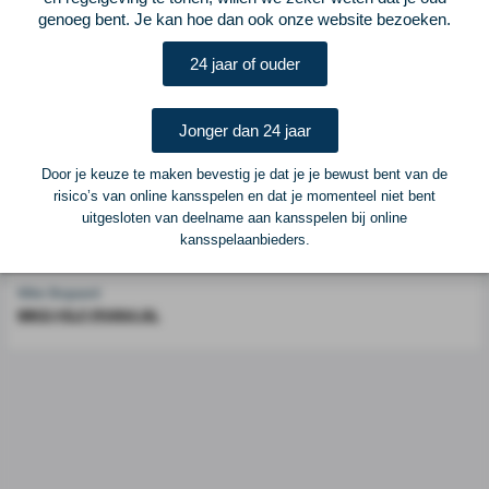
genoeg bent. Je kan hoe dan ook onze website bezoeken.
Voetbalcentraal is een merk van
ELF VOETBAL
24 jaar of ouder
Postadres
ELF Voetbal
Postbus 6684
Jonger dan 24 jaar
6503 GD Nijmegen
Door je keuze te maken bevestig je dat je je bewust bent van de
risico’s van online kansspelen en dat je momenteel niet bent
Adverteren
uitgesloten van deelname aan kansspelen bij online
kansspelaanbieders.
Voor advertentiemogelijkheden kunt u contact opnemen met:
Mike Bogaard
MIKE@ELF-PANNA.NL