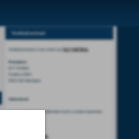
Voetbalcentraal
Voetbalcentraal is een merk van
ELF VOETBAL
Postadres
ELF Voetbal
Postbus 6684
6503 GD Nijmegen
Adverteren
Voor advertentiemogelijkheden kunt u contact opnemen
met:
Mike Bogaard
MIKE@ELF-PANNA.NL