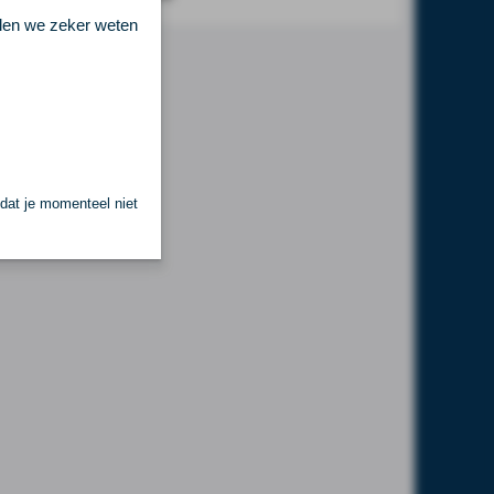
llen we zeker weten
 dat je momenteel niet
.