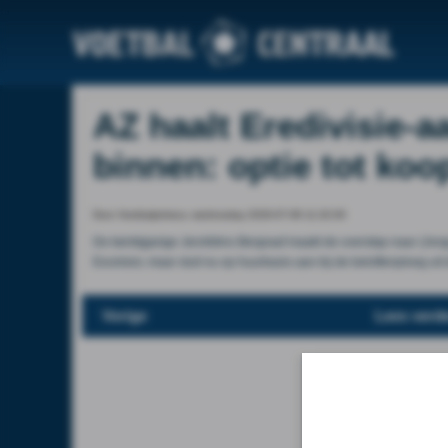
AZ haalt Eredivisie-a
binnen: optie tot ko
Door Voetbalprimeur, wednesday 2026-07-08 11:32:00
De twintigjarige Jerolldino Bergraaf maakt de overstap naar (Jong
Excelsior, maar sluit nu op huurbasis aan bij de beloftenploeg ui
Vorige
Lees verde