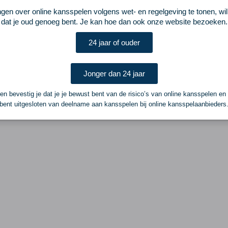
ngen over online kansspelen volgens wet- en regelgeving te tonen, wi
dat je oud genoeg bent. Je kan hoe dan ook onze website bezoeken.
24 jaar of ouder
Jonger dan 24 jaar
n bevestig je dat je je bewust bent van de risico’s van online kansspelen en
bent uitgesloten van deelname aan kansspelen bij online kansspelaanbieders