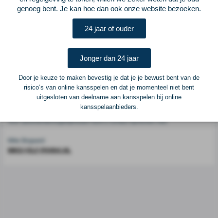
genoeg bent. Je kan hoe dan ook onze website bezoeken.
Voetbalcentraal is een merk van
ELF VOETBAL
24 jaar of ouder
Postadres
ELF Voetbal
Jonger dan 24 jaar
Postbus 6684
6503 GD Nijmegen
Door je keuze te maken bevestig je dat je je bewust bent van de
risico’s van online kansspelen en dat je momenteel niet bent
uitgesloten van deelname aan kansspelen bij online
Adverteren
kansspelaanbieders.
Voor advertentiemogelijkheden kunt u contact opnemen met:
Mike Bogaard
MIKE@ELF-PANNA.NL