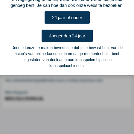
Voetbalcentraal
genoeg bent. Je kan hoe dan ook onze website bezoeken.
24 jaar of ouder
Voetbalcentraal is een merk van
ELF VOETBAL
Postadres
Jonger dan 24 jaar
ELF Voetbal
Postbus 6684
Door je keuze te maken bevestig je dat je je bewust bent van de
6503 GD Nijmegen
risico’s van online kansspelen en dat je momenteel niet bent
uitgesloten van deelname aan kansspelen bij online
kansspelaanbieders.
Adverteren
Voor advertentiemogelijkheden kunt u contact opnemen met:
Mike Bogaard
MIKE@ELF-PANNA.NL