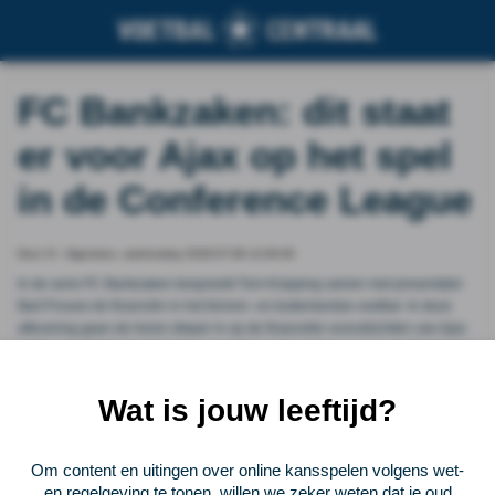
FC Bankzaken: dit staat
er voor Ajax op het spel
in de Conference League
Door VI - Algemeen, wednesday 2026-07-08 12:00:00
In de serie FC Bankzaken bespreekt Tom Knipping samen met presentator
Bart Frouws de financiën in het binnen- en buitenlandse voetbal. In deze
aflevering gaan de heren dieper in op de financiële vooruitzichten van Ajax
in Europa. De Amsterdammers speelden vorig seizoen nog in de Champions
League, maar moeten zich nu nog zien te plaatsen voor de Conference
League.
Wat is jouw leeftijd?
Vorige
Lees verder bij VI - Algemeen
Volgende
Om content en uitingen over online kansspelen volgens wet-
en regelgeving te tonen, willen we zeker weten dat je oud